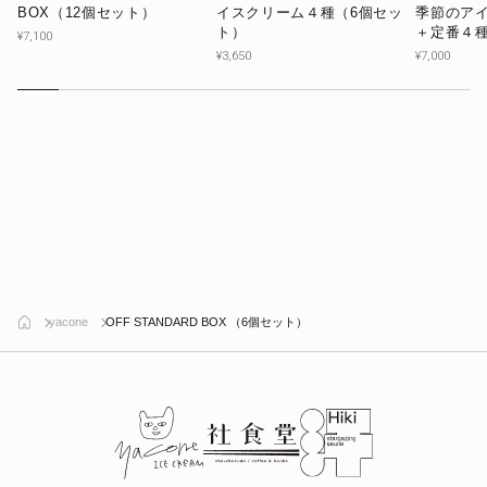
BOX（12個セット）
イスクリーム４種（6個セッ
季節のア
ト）
＋定番４種
¥7,100
¥3,650
¥7,000
yacone
OFF STANDARD BOX （6個セット）