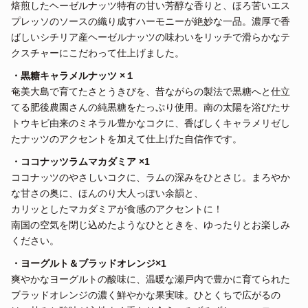
焙煎したヘーゼルナッツ特有の甘い芳醇な香りと、ほろ苦いエス
プレッソのソースの織り成すハーモニーが絶妙な一品。濃厚で香
ばしいシチリア産ヘーゼルナッツの味わいをリッチで滑らかなテ
クスチャーにこだわって仕上げました。
・黒糖キャラメルナッツ
×
１
奄美大島で育てたさとうきびを、昔ながらの製法で黒糖へと仕立
てる肥後農園さんの純黒糖をたっぷり使用。南の太陽を浴びたサ
トウキビ由来のミネラル豊かなコクに、香ばしくキャラメリゼし
たナッツのアクセントを加えて仕上げた自信作です。
・ココナッツラムマカダミア
×1
ココナッツのやさしいコクに、ラムの深みをひとさじ。まろやか
な甘さの奥に、ほんのり大人っぽい余韻と、
カリッとしたマカダミアが食感のアクセントに！
南国の空気を閉じ込めたようなひとときを、ゆったりとお楽しみ
ください。
・ヨーグルト＆ブラッドオレンジ
×1
爽やかなヨーグルトの酸味に、温暖な瀬戸内で豊かに育てられた
ブラッドオレンジの濃く鮮やかな果実味。ひとくちで広がるの