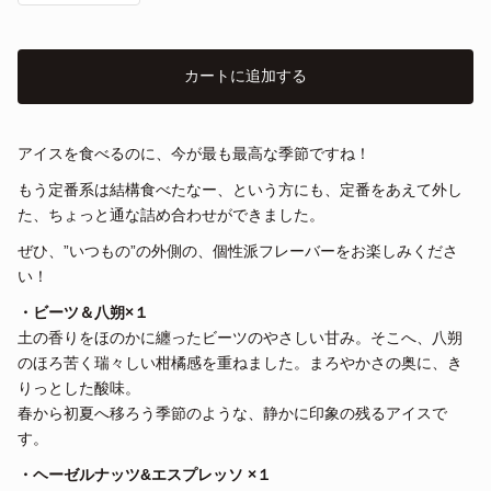
カートに追加する
アイスを食べるのに、今が最も最高な季節ですね！
もう定番系は結構食べたなー、という方にも、定番をあえて外し
た、ちょっと通な詰め合わせができました。
ぜひ、”いつもの”の外側の、個性派フレーバーをお楽しみくださ
い！
・ビーツ＆八朔×１
土の香りをほのかに纏ったビーツのやさしい甘み。そこへ、八朔
のほろ苦く瑞々しい柑橘感を重ねました。まろやかさの奥に、き
りっとした酸味。
春から初夏へ移ろう季節のような、静かに印象の残るアイスで
す。
・ヘーゼルナッツ&エスプレッソ ×１