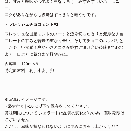
は、甘みと酸味が心地よく重なり合う、みずみずしいハーモニ
ー。
コクがありながらも後味はすっきりと軽やかです。
・フレッシュチョコミント
×1
フレッシュな国産ミントのスーッと澄み切った香りと濃厚なチョ
コレートの甘みと苦味の重なり合い。そしてチョコのパリパリと
した楽しい食感！爽やかさとコクが絶妙に溶け合い後味まで心地
よく一口ごとに気分まで軽やかに。
内容量｜120ml×６
特定原材料：乳、小麦、卵
※写真はイメージです。
○保存方法｜-18°C以下で保存をしてください。
賞味期限について ジェラートは品質の変化がない為、賞味期限は
ございません。
ただし、風味が損なわれないように早めにお召し上がりくださ